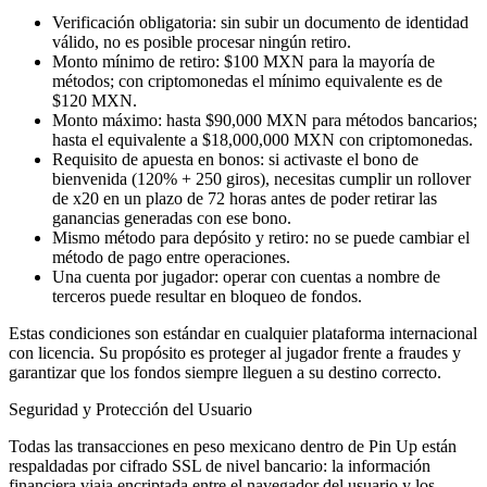
Verificación obligatoria: sin subir un documento de identidad
válido, no es posible procesar ningún retiro.
Monto mínimo de retiro: $100 MXN para la mayoría de
métodos; con criptomonedas el mínimo equivalente es de
$120 MXN.
Monto máximo: hasta $90,000 MXN para métodos bancarios;
hasta el equivalente a $18,000,000 MXN con criptomonedas.
Requisito de apuesta en bonos: si activaste el bono de
bienvenida (120% + 250 giros), necesitas cumplir un rollover
de x20 en un plazo de 72 horas antes de poder retirar las
ganancias generadas con ese bono.
Mismo método para depósito y retiro: no se puede cambiar el
método de pago entre operaciones.
Una cuenta por jugador: operar con cuentas a nombre de
terceros puede resultar en bloqueo de fondos.
Estas condiciones son estándar en cualquier plataforma internacional
con licencia. Su propósito es proteger al jugador frente a fraudes y
garantizar que los fondos siempre lleguen a su destino correcto.
Seguridad y Protección del Usuario
Todas las transacciones en peso mexicano dentro de Pin Up están
respaldadas por cifrado SSL de nivel bancario: la información
financiera viaja encriptada entre el navegador del usuario y los