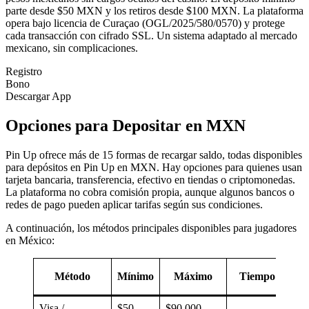
parte desde $50 MXN y los retiros desde $100 MXN. La plataforma
opera bajo licencia de Curaçao (OGL/2025/580/0570) y protege
cada transacción con cifrado SSL. Un sistema adaptado al mercado
mexicano, sin complicaciones.
Registro
Bono
Descargar App
Opciones para Depositar en MXN
Pin Up ofrece más de 15 formas de recargar saldo, todas disponibles
para depósitos en Pin Up en MXN. Hay opciones para quienes usan
tarjeta bancaria, transferencia, efectivo en tiendas o criptomonedas.
La plataforma no cobra comisión propia, aunque algunos bancos o
redes de pago pueden aplicar tarifas según sus condiciones.
A continuación, los métodos principales disponibles para jugadores
en México:
Co
Método
Mínimo
Máximo
Tiempo
P
Visa /
$50
$90,000
Sin