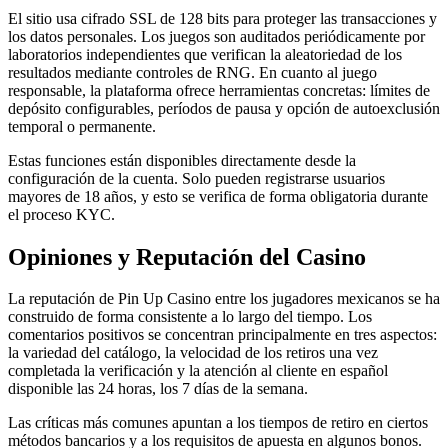
El sitio usa cifrado SSL de 128 bits para proteger las transacciones y
los datos personales. Los juegos son auditados periódicamente por
laboratorios independientes que verifican la aleatoriedad de los
resultados mediante controles de RNG. En cuanto al juego
responsable, la plataforma ofrece herramientas concretas: límites de
depósito configurables, períodos de pausa y opción de autoexclusión
temporal o permanente.
Estas funciones están disponibles directamente desde la
configuración de la cuenta. Solo pueden registrarse usuarios
mayores de 18 años, y esto se verifica de forma obligatoria durante
el proceso KYC.
Opiniones y Reputación del Casino
La reputación de Pin Up Casino entre los jugadores mexicanos se ha
construido de forma consistente a lo largo del tiempo. Los
comentarios positivos se concentran principalmente en tres aspectos:
la variedad del catálogo, la velocidad de los retiros una vez
completada la verificación y la atención al cliente en español
disponible las 24 horas, los 7 días de la semana.
Las críticas más comunes apuntan a los tiempos de retiro en ciertos
métodos bancarios y a los requisitos de apuesta en algunos bonos.