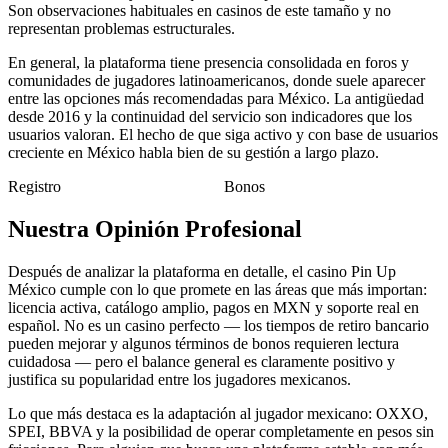
Son observaciones habituales en casinos de este tamaño y no
representan problemas estructurales.
En general, la plataforma tiene presencia consolidada en foros y
comunidades de jugadores latinoamericanos, donde suele aparecer
entre las opciones más recomendadas para México. La antigüedad
desde 2016 y la continuidad del servicio son indicadores que los
usuarios valoran. El hecho de que siga activo y con base de usuarios
creciente en México habla bien de su gestión a largo plazo.
Registro
Bonos
Nuestra Opinión Profesional
Después de analizar la plataforma en detalle, el casino Pin Up
México cumple con lo que promete en las áreas que más importan:
licencia activa, catálogo amplio, pagos en MXN y soporte real en
español. No es un casino perfecto — los tiempos de retiro bancario
pueden mejorar y algunos términos de bonos requieren lectura
cuidadosa — pero el balance general es claramente positivo y
justifica su popularidad entre los jugadores mexicanos.
Lo que más destaca es la adaptación al jugador mexicano: OXXO,
SPEI, BBVA y la posibilidad de operar completamente en pesos sin