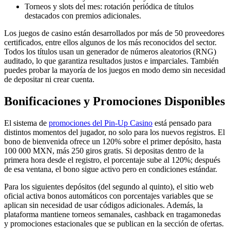
Torneos y slots del mes: rotación periódica de títulos
destacados con premios adicionales.
Los juegos de casino están desarrollados por más de 50 proveedores
certificados, entre ellos algunos de los más reconocidos del sector.
Todos los títulos usan un generador de números aleatorios (RNG)
auditado, lo que garantiza resultados justos e imparciales. También
puedes probar la mayoría de los juegos en modo demo sin necesidad
de depositar ni crear cuenta.
Bonificaciones y Promociones Disponibles
El sistema de
promociones del Pin-Up Casino
está pensado para
distintos momentos del jugador, no solo para los nuevos registros. El
bono de bienvenida ofrece un 120% sobre el primer depósito, hasta
100 000 MXN, más 250 giros gratis. Si depositas dentro de la
primera hora desde el registro, el porcentaje sube al 120%; después
de esa ventana, el bono sigue activo pero en condiciones estándar.
Para los siguientes depósitos (del segundo al quinto), el sitio web
oficial activa bonos automáticos con porcentajes variables que se
aplican sin necesidad de usar códigos adicionales. Además, la
plataforma mantiene torneos semanales, cashback en tragamonedas
y promociones estacionales que se publican en la sección de ofertas.