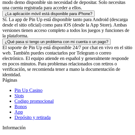
modo demo disponible sin necesidad de depositar. Solo necesitas
una cuenta registrada para acceder a ellos.
¿La aplicación móvil está disponible para iPhone?
Sí. La app de Pin Up está disponible tanto para Android (descarga
desde el sitio oficial) como para iOS (desde la App Store). Ambas
versiones tienen acceso completo a todos los juegos y funciones de
la plataforma.
¿Qué pasa si tengo un problema con mi cuenta o un pago?
El soporte de Pin Up está disponible 24/7 por chat en vivo en el sitio
web. También puedes contactarlos por Telegram o correo
electrónico. El equipo atiende en español y generalmente responde
en pocos minutos. Para problemas relacionados con retiros o
verificación, se recomienda tener a mano la documentación de
identidad.
Páginas
Pin Up Casino
Slots
Codigo promocional
Bonos
App
Depósito y retirada
Información