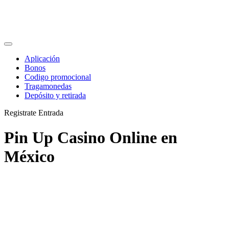
Aplicación
Bonos
Codigo promocional
Tragamonedas
Depósito y retirada
Registrate
Entrada
Pin Up Casino Online en
México